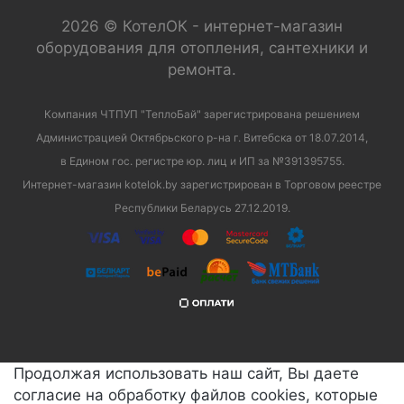
2026 © КотелОК - интернет-магазин
оборудования для отопления, сантехники и
ремонта.
Компания ЧТПУП "ТеплоБай" зарегистрирована решением
Администрацией Октябрьского р-на г. Витебска от 18.07.2014,
в Едином гос. регистре юр. лиц и ИП за №391395755.
Интернет-магазин kotelok.by зарегистрирован в Торговом реестре
Республики Беларусь 27.12.2019.
Продолжая использовать наш сайт, Вы даете
согласие на обработку файлов cookies, которые